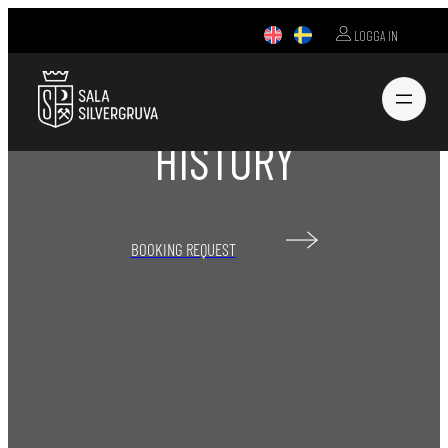
LOGGA IN
WELCOME ON
A JOURNEY THROUGH
HISTORY
BOOKING REQUEST