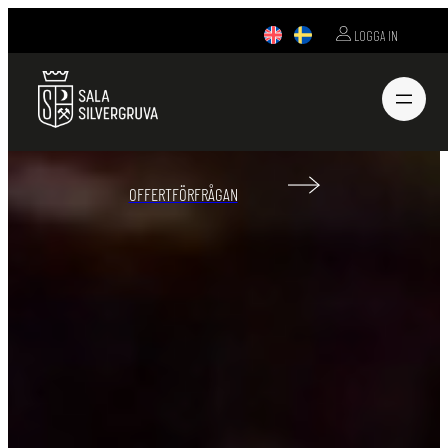
LOGGA IN
VÄLKOMMEN TILL
EN HISTORISK RESA
OFFERTFÖRFRÅGAN